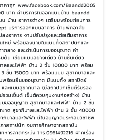
ท์ราคาถูก www.facebook.com/Baandd2005
13000 บาท ค่าบริการในออกแบบบ้าน baandd
บบ บ้าน อาคารต่างๆ เตรียมพร้อมก่อนการ
ept บริการออกแบบอาคาร บ้านพักอาศัย
ปลงอาคาร งานปรับปรุงและต่อเติมอาคาร
นบ้านใหม่ พร้อมลงนามในแบบทั้งสถาปนิกและ
าคากลาง และดำเนินการขออนุญาต ค่า
ต้น เขียนแบบอย่างเดียว บ้านชั้นเดียว
าลและไฟฟ้า บ้าน 2 ชั้น 10000 บาท พร้อม
 3 ชั้น 15000 บาท พร้อมแบบ สุขาภิบาลและ
พร้อมยื่นขออนุญาต มีแบบทั้ง สถาปัตย์
และแบบสุขาภิบาล (มีสถาปนิกเซ็นต์รับรอง
่รวมเซ็นต์ เซ็นต์ควบคุมงานก่อสร้าง) บ้าน
บบขออนุญาต สุขาภิบาลและไฟฟ้า บ้าน 2 ชั้น
าต สุขาภิบาลและไฟฟ้า บ้าน 3 ชั้น 40000
าภิบาลและไฟฟ้า มีใบอนุญาตประกอบวิชาชีพ
สภาสถาปนิก จบการศึกษาจากสถาบัน
ณทหารลาดกระบัง โทร.0961492216 ฝากเรื่อง