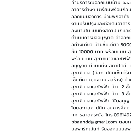
ค่าบริการในออกแบบบ้าน baa
อาคารต่างๆ เตรียมพร้อมก่อ
ออกแบบอาคาร บ้านพักอาศัย
งานปรับปรุงและต่อเติมอาคาร เ
ลงนามในแบบทั้งสถาปนิกและว
ดำเนินการขออนุญาต ค่าออกแ
อย่างเดียว บ้านชั้นเดียว 5
ชั้น 10000 บาท พร้อมแบบ สุ
พร้อมแบบ สุขาภิบาลและไฟฟ้
อนุญาต มีแบบทั้ง สถาปัตย์
สุขาภิบาล (มีสถาปนิกเซ็นต์รั
เซ็นต์ควบคุมงานก่อสร้าง) บ
สุขาภิบาลและไฟฟ้า บ้าน 2 
สุขาภิบาลและไฟฟ้า บ้าน 3 
สุขาภิบาลและไฟฟ้า มีใบอนุ
โดยสภาสถาปนิก จบการศึกษา
ทหารลาดกระบัง โทร.096149221
bbaandd@gmail.com ตอบกลั
บอพาร์ทเม้นท์ รับออกแบบอพ