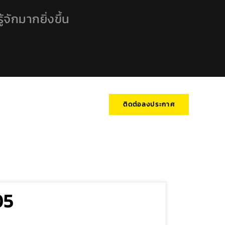
้จักมากยิ่งขึ้น
ติดต่อลงประกาศ
05