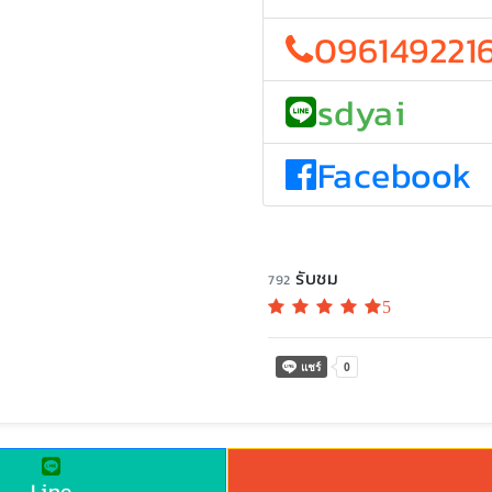
096149221
sdyai
Facebook
รับชม
792
5
Line