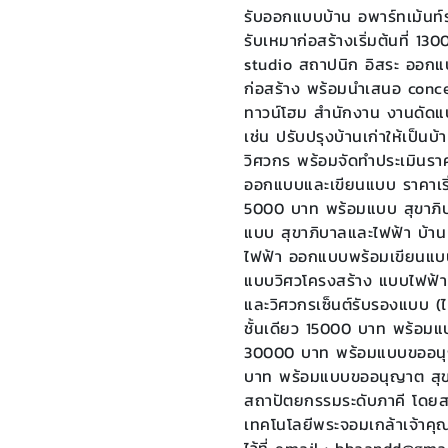
รับออกแบบบ้าน อพาร์ทเม้น
รับเหมาก่อสร้างเริ่มต้นที่ 
studio สถาปนิก อิสระ ออกแ
ก่อสร้าง พร้อมนำเสนอ conc
ทาวน์โฮม สำนักงาน งานดัดแ
เช่น ปรับปรุงบ้านเก่าให้เป็
วิศวกร พร้อมจัดทำประเมินร
ออกแบบและเขียนแบบ ราคาเริ่ม
5000 บาท พร้อมแบบ สุขาภิบ
แบบ สุขาภิบาลและไฟฟ้า บ้าน
ไฟฟ้า ออกแบบพร้อมเขียนแบบ
แบบวิศวโครงสร้าง แบบไฟฟ้า 
และวิศวกรเซ็นต์รับรองแบบ (ไม
ชั้นเดียว 15000 บาท พร้อมแ
30000 บาท พร้อมแบบขออนุญ
บาท พร้อมแบบขออนุญาต สุข
สถาปัตยกรรมระดับภาคี โดย
เทคโนโลยีพระจอมเกล้าเจ้าคุ