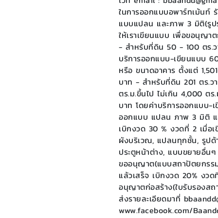
ไว้ที่ email : bbaandd@gma
ในการออกแบบอพาร์ทเม้นท์ ร
แบบแปลน และภาพ 3 มิติ(รูปร่
ให้เราเขียนแบบ เพื่อขอนุญา
- สำหรับที่ดิน 50 - 100 ตร.ว
บริการออกแบบ-เขียนแบบ 60,
หรือ ขนาดอาคาร ตั้งแต่ 1,5
บาท - สำหรับที่ดิน 201 ตร.วา
ตร.ม.ขึ้นไป ไม่เกิน 4,000 ต
บาท โดยค่าบริการออกแบบ-เขีย
ออกแบบ แปลน ภาพ 3 มิติ แ
เบิกงวด 30 % งวดที่ 2 เมื
ผังบริเวณ, แปลนทุกชั้น, รูป
ประตูหน้าต่าง, แบบขยายอื่นๆ
ขออนุญาต(แบบสถาปัตยกรรม,
แล้วเสร็จ เบิกงวด 20% งวดท
อนุญาตก่อสร้าง(ใบรับรองสถา
ส่งรายละเอียดมาที่ bbaand
www.facebook.com/Baandd20