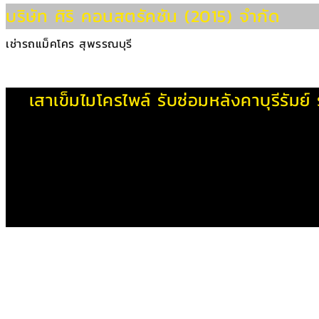
บริษัท ศิริ คอนสตรัคชัน (2015) จำกัด
เช่ารถแม็คโคร สุพรรณบุรี
เสาเข็มไมโครไพล์
รับซ่อมหลังคาบุรีรัมย์
รายการที่สั่งซื้อ
×