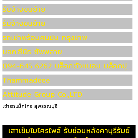
รับจ้างขนย้าย
รับจ้างขนย้าย
รถเช่าพร้อมคนขับ กรุงเทพ
บจก.ซีนิธ ซัพพลาย
094-645 6262 บล็อกตัวหนอน บล็อกปูถนน บล็อกปูพื้น แผ่นปูทางเดิน แผ่นปูทางเท้า ราคาถูก จัดส่งทั่วประเทศ
Thammadeee
Attitude Group Co.,LTD
เช่ารถแม็คโคร สุพรรณบุรี
เสาเข็มไมโครไพล์
รับซ่อมหลังคาบุรีรัมย์