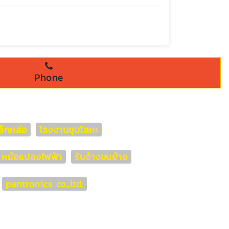
Phone
็กหล่อ
โรงงานชุบโลหะ
่า หม้อแปลงไฟฟ้า
รับจ้างขนย้าย
pantronics co.,ltd.