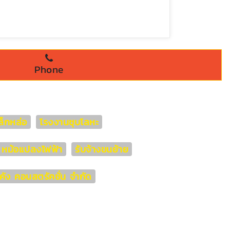
Phone
็กหล่อ
โรงงานชุบโลหะ
่า หม้อแปลงไฟฟ้า
รับจ้างขนย้าย
ีคัง คอนสตรัคชั่น จำกัด