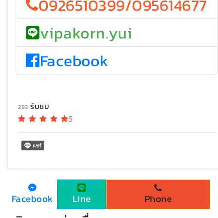
0926510399/095614677
vipakorn.yui
Facebook
รับชม
283
5
Facebook
Line
Phone