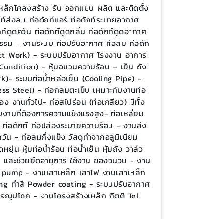
เหล็กโคลงสร้าง รับ ออกแบบ ผลิต และติดตั้ง
กท์ส่งลม ท่อดักท์แอร์ ท่อดักท์ระบายอากาศ
ท์ดูดควัน ท่อดักท์ดูดกลิ่น ท่อดักท์ดูดอากาศ
กรรม - งานระบบ ท่อปรับอากาศ ท่อลม ท่อดัก
 Duct Work) - ระบบปรับอากาศ โรงงาน อาคาร
Condition) - หุ้มฉนวนความร้อน – เย็น ถัง
k)- ระบบท่อน้ำหล่อเย็น (Cooling Pipe) -
ss Steel) - ท่อกลมตะเข็บ เหมาะกับงานท่อ
 งานทั่วไป- ท่อสไปร่อน (ท่อเกลียว) มีทั้ง
งานที่ต้องการความแข็งแรงสูง- ท่อเหลี่ยม
 ท่อดักท์ ท่อปล่องระบายความร้อน - งานส่ง
น - ท่อลมกึ่งแข็ง วัสดุทำจากอลูมิเนียม
ุ่น หุ้มท่อน้ำร้อน ท่อน้ำเย็น หุ้มถัง วาล์ว
ม และช่วยยืดอายุการ ใช้งาน ของฉนวน - งาน
um pump - งานเสาเหล็ก เสาไฟ งานเสาเหล็ก
ng ทำสี Powder coating - ระบบปรับอากาศ
รณูปโภค - งานโครงสร้างเหล็ก กิตติ Tel