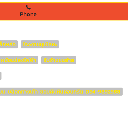
Phone
็กหล่อ
โรงงานชุบโลหะ
่า หม้อแปลงไฟฟ้า
รับจ้างขนย้าย
หลี่ยม บล็อกทางเท้า ขอบคันหินคอนกรีต 094-9892988