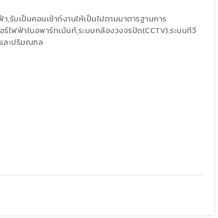
ฟ้า,รับเป็นคอนเซ้าท์งานให้เป็นไปตามมาตารฐานการ
มิเตอร์ไฟฟ้าในอพาร์ทเม้นท์,ระบบกล้องวงจรปิด(CCTV),ระบบทีวี
ครและปริมณฑล