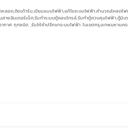
,ติดหลอด,ติดเต้ารับ,เขียนแบบไฟฟ้า,แก้ไขระบบไฟฟ้า,คำนวณโหลดไฟ
เดินสายอินเตอร์เน็ต,รับทำระบบตู้คอนโทรล์,รับทำตู้ควบคุมไฟฟ้า,ตู้
รับอากาศ ทุกชนิด ,รับให้คำปรึกษาระบบไฟฟ้า ในเขตกรุงเทพมหาน