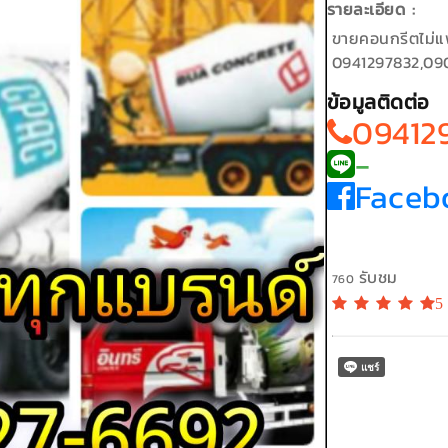
รายละเอียด :
ขายคอนกรีตไม่แพ
0941297832,09
ข้อมูลติดต่อ
09412
-
Faceb
รับชม
760
5