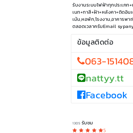
รับงานระบบไฟฟ้าทุกประเภท+ประ
เนท+ทาสี+ฝ้า+หลังคา+ติดอินเ
เม้น,หอพัก,โรงงาน,อาคารพาณิชย
ตลอดเวลาครับEmail sypan
ข้อมูลติดต่อ
063-15140
nattyy.tt
Facebook
รับชม
1305
5