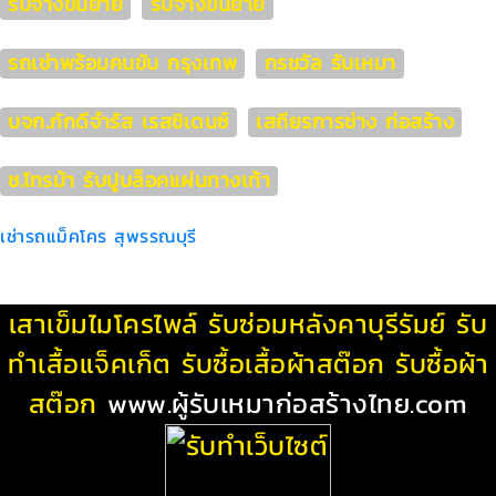
รับจ้างขนย้าย
รับจ้างขนย้าย
รถเช่าพร้อมคนขับ กรุงเทพ
กรชวัล รับเหมา
บจก.ภักดีจำรัส เรสซิเดนซ์
เสถียรการช่าง ก่อสร้าง
ช.ไทรม้า รับปูบล็อคแผ่นทางเท้า
เช่ารถแม็คโคร สุพรรณบุรี
เสาเข็มไมโครไพล์
รับซ่อมหลังคาบุรีรัมย์
รับ
ทําเสื้อแจ็คเก็ต
รับซื้อเสื้อผ้าสต๊อก
รับซื้อผ้า
สต๊อก
www.ผู้รับเหมาก่อสร้างไทย.com