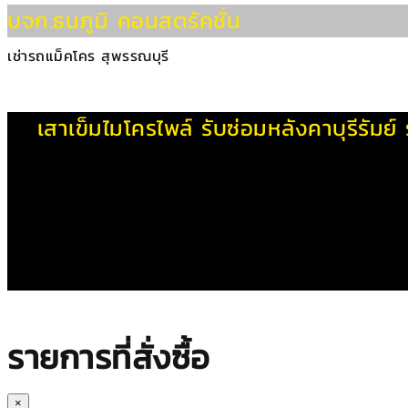
บจก.ธนภูมิ คอนสตรัคชั่น
เช่ารถแม็คโคร สุพรรณบุรี
เสาเข็มไมโครไพล์
รับซ่อมหลังคาบุรีรัมย์
รายการที่สั่งซื้อ
×