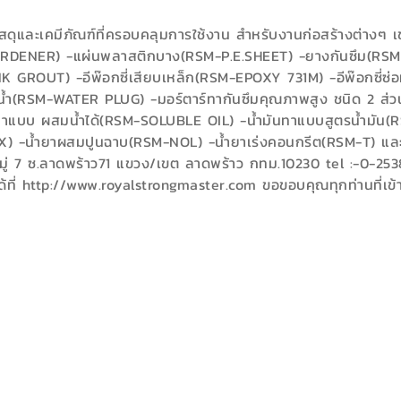
ดุและเคมีภัณฑ์ที่ครอบคลุมการใช้งาน สำหรับงานก่อสร้างต่างๆ 
R HARDENER) -แผ่นพลาสติกบาง(RSM-P.E.SHEET) -ยางกันซึม(R
GROUT) -อีพ๊อกซี่เสียบเหล็ก(RSM-EPOXY 731M) -อีพ๊อกซี่ซ่
วซึมน้ำ(RSM-WATER PLUG) -มอร์ตาร์ทากันซึมคุณภาพสูง ชนิด 
แบบ ผสมน้ำได้(RSM-SOLUBLE OIL) -น้ำมันทาแบบสูตรน้ำมัน(R
 -น้ำยาผสมปูนฉาบ(RSM-NOL) -น้ำยาเร่งคอนกรีต(RSM-T) และสิ
มู่ 7 ซ.ลาดพร้าว71 แขวง/เขต ลาดพร้าว กทม.10230 tel :-0-253
้ที่ http://www.royalstrongmaster.com ขอขอบคุณทุกท่านที่เข้