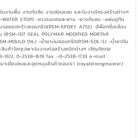
เช่นงานพื้น งานกันซึม งานซ่อมแซม และในงานโครงสร้างต่างๆ
SM-WATER STOP) -ยางรองคอสะพาน -ยางกันชน -แผ่นปูกัน
อมรอยแตกร้าวคอนกรีต(RSM-EPOXY A752) -อีพ๊อกซี่เคลือบ
2 ส่วน (RSM-107 SEAL POLYMAR MODIFIED MORTAR
SM-MOULD OIL) -น้ำยาบ่มคอนกรีต(RSM-SOL-S) -น้ำยากัน
นค้าวัสดุเฉพาะในงานก่อสร้างชนิดต่างๆ เชิญติดตอ
8-1612, 0-2538-1619 fax :-0-2538-1733 e-mail :
ามาเยี่ยมชมและอุดหนุนสินค้าของเรา (royalstrongmaster)