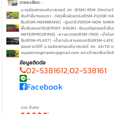
รายละเอียด :
บ.รอยัลสตรองค์มาสเตอร์ จก. (RSM) RSM จำหน่ายวัส
สินค้าอื่นๆของเรา -วัสดุพื้นผิวแกร่ง(RSM-FLOO
ซึม(RSM-MEMBRANE) -ปูนเกร้าท์(RSM-NON SHRINK 
พื้นผิวคอนกรีต(EPOXY RASIN) -ซิเมนต์อุดรอยรั่
WATERPROOFING) -ยางมะตอย(RSM-1190) -น้ำมันทา
ซึม(RSM-PLAST) -น้ำยาประสานคอนกรีต(RSM-LATEX)
สอบถามได้ที่ บ.รอยัลสตรองค์มาสเตอร์ จก. 44/70 ห
royalstrongmaster@gmail.com และเข้าชมเพิ่มเติมได
ข้อมูลติดต่อ
02-5381612,02-538161
-
Facebook
รับชม
1200
5