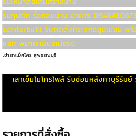
รับเหมาต่อเติมสร้างบ้าน
รับทุบตึก รื้อถอนบ้าน อาคาร 0946480678 โร
scinterbuilt รับติดตั้งกระจกอลูมิเนียม พ
หจก พิมายะเอ็นจิเนียริ่ง
เช่ารถแม็คโคร สุพรรณบุรี
เสาเข็มไมโครไพล์
รับซ่อมหลังคาบุรีรัมย์
รายการที่สั่งซื้อ