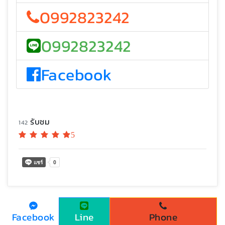
0992823242
0992823242
Facebook
รับชม
142
5
Facebook
Line
Phone