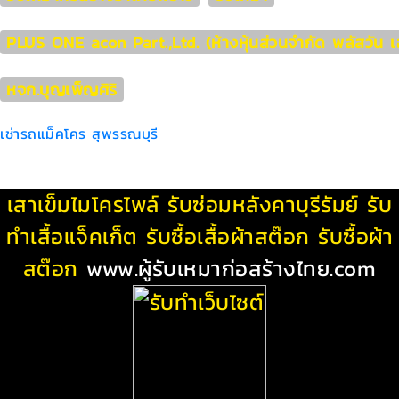
PLUS ONE acon Part.,Ltd. (ห้างหุ้นส่วนจำกัด พลัสวัน 
หจก.บุญเพ็ญศิริ
เช่ารถแม็คโคร สุพรรณบุรี
เสาเข็มไมโครไพล์
รับซ่อมหลังคาบุรีรัมย์
รับ
ทําเสื้อแจ็คเก็ต
รับซื้อเสื้อผ้าสต๊อก
รับซื้อผ้า
สต๊อก
www.ผู้รับเหมาก่อสร้างไทย.com