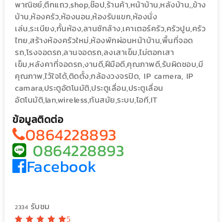
พาณิชย์,ตึกแถว,shop,ช๊อป,ร้านค้า,หน้าบ้าน,หลังบ้าน,,ข้าง
บ้าน,ห้องครัว,ห้องนอน,ห้องรับแขก,ห้องนั่ง
เล่น,ระเบียง,กั้นห้อง,ลานซักล้าง,เคาเตอร์ครัว,ครัวปูน,ครัว
ไทย,สร้างห้องครัวใหม่,ห้องพักผ่อนหน้าบ้าน,พื้นที่จอด
รถ,โรงจอดรถ,ลานจอดรถ,ลงเสาเข็ม,ไม่ตอกเสา
เข็ม,หลังคาที่จอดรถ,งานดี,ฝีมือดี,คุณภาพดี,รับผิดชอบ,มี
คุณภาพ,ไว้ใจได้,ติดตั้ง,กล้องวงจรปิด, IP camera, IP
camara,ประตูอัตโนมัติ,ประตูเลื่อน,ประตูเลื่อน
อัตโนมัติ,lan,wireless,ทันสมัย,ระบบ,ไอที,IT
ข้อมูลติดต่อ
0864228893
0864228893
Facebook
รับชม
2334
5