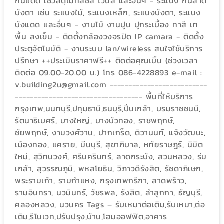
กันแดด ใช้วัสดุเมทัลชีล ไวนิล และอื่นๆ - ระแนง กันสาด
บังตา เช่น ระแนงไม้, ระแนงเหล็ก, ระแนงบังตา, ระแนง
บังแดด และอื่นๆ - งานไม้ งานปูน ปูกระเบื้อง ทาสี เท
พื้น ลงเข็ม - ติดตั้งกล้องวงจรปิด IP camara - ติดตั้ง
ประตูอัตโนมัติ - งานระบบ lan/wireless สนใจใช้บริการ
ปรึกษา ++ประเมินราคาฟรี++ ติดต่อคุณเบิ้น (ช่วงเวลา
ติดต่อ 09.00-20.00 น.) โทร 086-4228893 e-mail :
v.building2u@gmail.com --------------------------
---------------------------------- พื้นที่ให้บริการ
กรุงเทพ,นนทบุรี,ปทุมธานี,ธนบุรี,ปิ่นเกล้า, บรมราชชนนี,
รัตนาธิเบศร์, บางใหญ่, บางบัวทอง, ราชพฤกษ์,
ชัยพฤกษ์, งามวงศ์วาน, ปากเกร็ด, ติวานนท์, แจ้งวัฒนะ,
เมืองทอง, แคราย, มีนบุรี, สุขาภิบาล, หทัยราษฎร์, นิมิต
ใหม่, สุวิทนวงศ์, ศรีนครินทร์, ลาดกระบัง, สวนหลวง, ร่ม
เกล้า, สุวรรณภูมิ, พหลโยธิน, วิภาวดีรังสิต, รัชดาภิเษก,
พระรามเก้า, รามกำแหง, กรุงเทพกรีฑา, ลาดพร้าว,
รามอินทรา, นวมินทร์, วัชรพล, รังสิต, ลำลูกกา, ธัญบุรี,
คลองหลวง, นวนคร Tags – รับเหมาต่อเติม,รับเหมา,ต่อ
เติม,รีโนเวท,ปรับปรุง,บ้าน,โฮมออฟฟิต,อาคาร